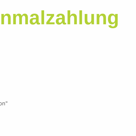
inmalzahlung
on"