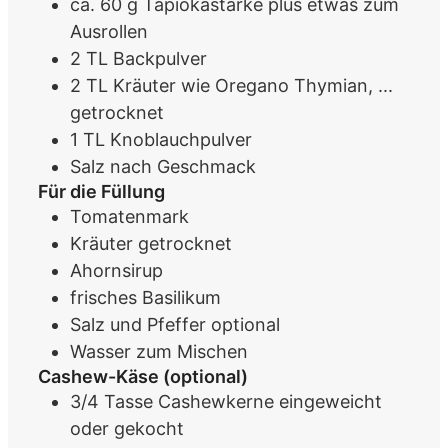
ca. 60
g
Tapiokastärke
plus etwas zum
Ausrollen
2
TL
Backpulver
2
TL
Kräuter wie Oregano Thymian, ...
getrocknet
1
TL
Knoblauchpulver
Salz
nach Geschmack
Für die Füllung
Tomatenmark
Kräuter
getrocknet
Ahornsirup
frisches Basilikum
Salz und Pfeffer
optional
Wasser
zum Mischen
Cashew-Käse (optional)
3/4
Tasse
Cashewkerne
eingeweicht
oder gekocht