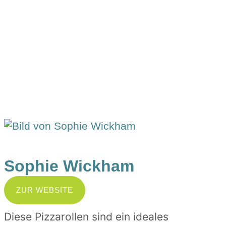
Pizzarollen
Pizza-Fans aufgepasst: Hier bekommst du mal eine
andere Pizza-Variante serviert aus einem
Süßkartoffelteig, einem passenden Belag aus deinem
Lieblingsgemüse und Gewürzen, aufgerollt zu kleinen
Schnecken.
Sophie Wickham
ZUR WEBSITE
Diese Pizzarollen sind ein ideales