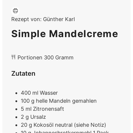
Rezept von:
Günther Karl
Simple Mandelcreme
Portionen
300
Gramm
Zutaten
400
ml
Wasser
100
g
helle Mandeln
gemahlen
5
ml
Zitronensaft
2
g
Ursalz
20
g
Kokosöl
neutral (siehe Notiz)
10
g
Johannesbrotkernmehl
1 Pack