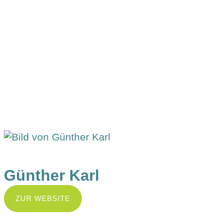
Simple
Mandelcreme
"Frischkäse und Mayoersatz" - leicht gemacht! Diese
Creme aus Mandeln dient als Basis für alle Rezepten,
bei denen etwas "Cremigkeit" erwünscht ist.
Günther Karl
ZUR WEBSITE